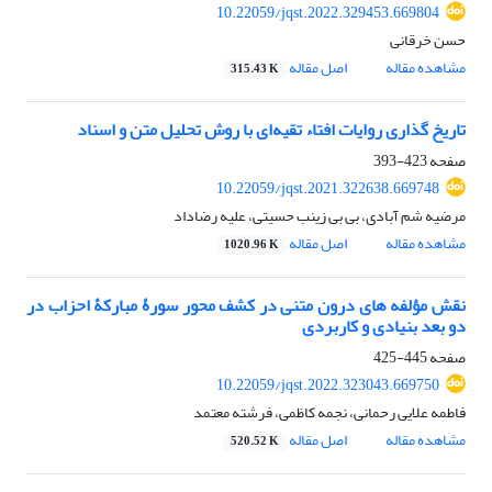
10.22059/jqst.2022.329453.669804
حسن خرقانی
مشاهده مقاله
اصل مقاله
315.43 K
تاریخ گذاری روایات افتاء تقیه‌ای با روش تحلیل متن و اسناد
صفحه
423-393
10.22059/jqst.2021.322638.669748
مرضیه شم آبادی، بی بی زینب حسیتی، علیه رضاداد
مشاهده مقاله
اصل مقاله
1020.96 K
نقش مؤلفه های درون متنی در کشف محور سورۀ مبارکۀ احزاب در
دو بعد بنیادی و کاربردی
صفحه
445-425
10.22059/jqst.2022.323043.669750
فاطمه علایی رحمانی، نجمه کاظمی، فرشته معتمد
مشاهده مقاله
اصل مقاله
520.52 K