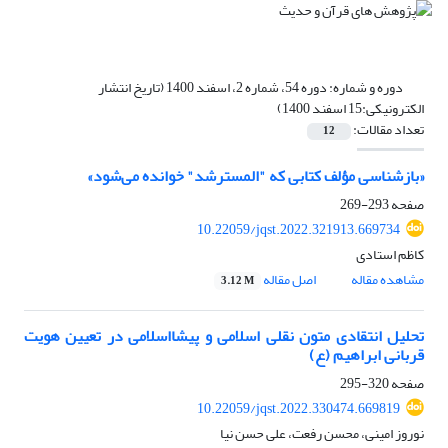
دوره و شماره:
دوره 54، شماره 2، اسفند 1400 (تاریخ انتشار
الکترونیکی:15 اسفند 1400)
تعداد مقالات:
12
«بازشناسی مؤلف کتابی که "المسترشد" خوانده می‌شود»
صفحه
293-269
10.22059/jqst.2022.321913.669734
کاظم استادی
مشاهده مقاله
اصل مقاله
3.12 M
تحلیل انتقادی متون نقلی اسلامی و پیشااسلامی در تعیین هویت
قربانی ابراهیم (ع)
صفحه
320-295
10.22059/jqst.2022.330474.669819
نوروز امینی، محسن رفعت، علی حسن نیا