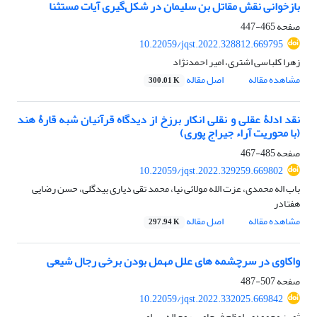
بازخوانی نقش مقاتل بن سلیمان در شکل‌گیری آیات مستثنا
صفحه
465-447
10.22059/jqst.2022.328812.669795
زهرا کلباسی اشتری، امیر احمدنژاد
مشاهده مقاله
اصل مقاله
300.01 K
نقد ادلۀ عقلی و نقلی انکار برزخ از دیدگاه قرآنیان شبه قارۀ هند
(با محوریت آراء جیراج پوری)
صفحه
485-467
10.22059/jqst.2022.329259.669802
باب اله محمدی، عزت الله مولائی نیا، محمد تقی دیاری بیدگلی، حسن رضایی
هفتادر
مشاهده مقاله
اصل مقاله
297.94 K
واکاوی در سرچشمه های علل مهمل بودن برخی رجال شیعی
صفحه
507-487
10.22059/jqst.2022.332025.669842
ثمین محمودی، اعظم فرجامی، روح اله بهرامی