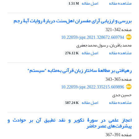
مشاهده مقاله
اصل مقاله
1.51 M
بررسی و ارزیابی آرای مفسران اهل‌سنت دربارۀ روایات آیۀ رجم
صفحه
342-321
10.22059/jqst.2021.328672.669794
محمد باقریان، رسول محمدجعفری
مشاهده مقاله
اصل مقاله
276.12 K
رهیافتی بر مطالعۀ ساختار زبان قرآنی به‌مثابه "سیستم"
صفحه
365-343
10.22059/jqst.2022.335215.669896
حسین جدی
مشاهده مقاله
اصل مقاله
587.24 K
اعجاز علمی در سورۀ تکویر و نقد تطبیق آن بر حوادث و
پیشرفت‌های عصر حاضر
صفحه
391-367