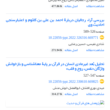
مشاهده مقاله
اصل مقاله
477.86 K
بررسی آراء رجالیان دربارۀ احمد بن علی بن کلثوم و اعتبارسنجی
احادیث وی
صفحه
526-509
10.22059/jqst.2022.326316.669771
شادی نفیسی، حسین رضایی
مشاهده مقاله
اصل مقاله
271.94 K
تحلیل بُعد غیرمادی انسان در قرآن بر پایۀ معناشناسی و بازخوانش
واژگان «نفس، روح و قلب»
صفحه
547-527
10.22059/jqst.2022.330610.669825
مهدی نوری افشان، ابوالفضل خوش منش
مشاهده مقاله
اصل مقاله
314.27 K