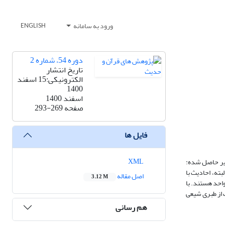
ورود به سامانه
ENGLISH
دوره 54، شماره 2
تاریخ انتشار
الکترونیکی:15 اسفند
1400
اسفند 1400
صفحه
293-269
فایل ها
XML
زیر حاصل شده:
حادیث وجود ندارد؛ و البته، احادیث با
اصل مقاله
3.12 M
قرن 7 مورد استناد بوده؛ و اکنون ده نسخۀ خطی دارد؛ که همگی متأخر و بعد از قرن 11 و با منشأ واحد هستند. با
ب از طبری شیعی
هم رسانی