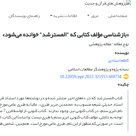
صفحه اصلی
مرور
اطلاعات نشریه
راهنمای نویسندگان
«بازشناسی مؤلف کتابی که "المسترشد" خوانده می‌شود»
نوع مقاله : مقاله پژوهشی
نویسنده
کاظم استادی
نسخه پژوه و پژوهشگر مطالعات اسلامی
10.22059/jqst.2022.321913.669734
چکیده
کتاب المسترشد که در ده‌های اخیر منتشر شده و در نوشته‌ها مورد استناد قرار
توجه به دلایلی، مؤلف کتاب کنونی، ابن‌رستم یا طبری نیست؛ و اساساً این کتاب
است؛ در صورتی که منظور از این نام، طبری عامیِ مورخ است. همچنین، شخص طبر