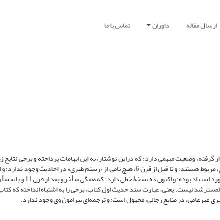
ارسال مقاله
داوران
تماس با ما
 گرفته، وضعیت مبهمی دارد؛ که دراین نوشتار، به این ابهامات پرداخته و برخی نتایج 
اسناد حدیثی شیعه منسوب به «محمدبن جریر طبری»، غالباً به طبری عامی مورخ، مربوط هستند؛ و تا قبل از قرن 6، هیچ نامی از «رستم طبری» در ا
نام «ابن‌رستم» در کتاب کنونی نیز، وجود ندارند. کتاب کنونی، از اواسط 
، المسترشد نیست. یعنی، عبارت سند حدیث اول کتاب، برخی را به اشتباه انداخته که کتا
ی غیرعامی، در منابع رجالی، مجهول است؛ و ترجمه‌ای پیرامون وی وجود ندارد.