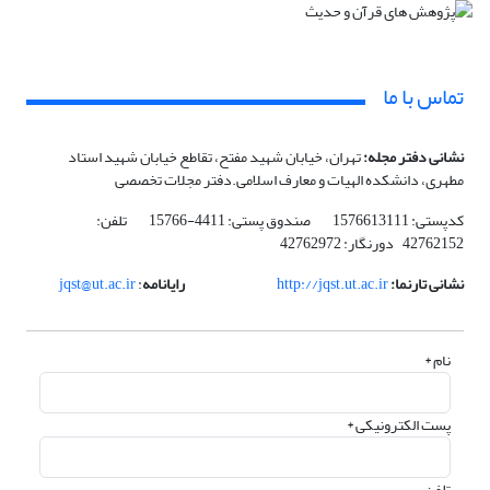
تماس با ما
نشانی دفتر مجله:
تهران، خیابان شهید مفتح، تقاطع خیابان شهید استاد
مطهری، دانشکده الهیات و معارف اسلامی.دفتر مجلات تخصصی
کدپستی: 1576613111 صندوق پستی: 4411-15766 تلفن:
42762152 دورنگار: 42762972
نشانی تارنما:
http://jqst.ut.ac.ir
رایانامه
:
jqst@ut.ac.ir
نام *
پست الکترونیکی *
تلفن