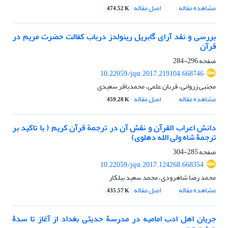
مشاهده مقاله
اصل مقاله
474.52 K
بررسی و نقد آرای گابریل رینولدز درباب کفالت حضرت مریم در
قرآن
صفحه
296-284
10.22059/jqst.2017.219104.668746
مجتبی زروانی، قربان علمی، محمدباقر سعیدی
مشاهده مقاله
اصل مقاله
459.28 K
دانش اعراب القرآن و نقش آن در ترجمة قرآن کریم ( با تاکید بر
ترجمۀ شاه ولی الله دهلوی)
صفحه
285-304
10.22059/jqst.2017.124268.668354
محمد رضا شاهرودی، محمد سعید بیلکار
مشاهده مقاله
اصل مقاله
435.57 K
جریان اهل ادب امامیه در مدرسۀ حدیثی بغداد از آغاز تا سدۀ