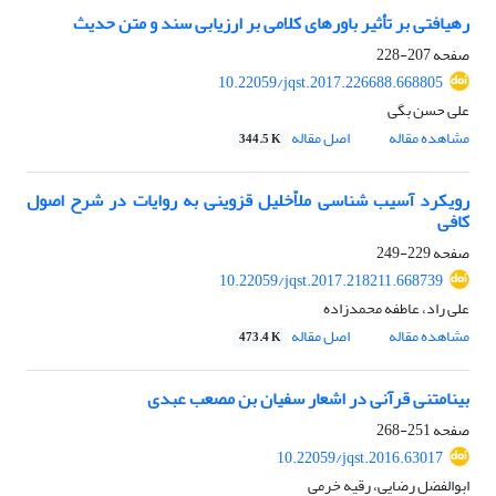
رهیافتی بر تأثیر باورهای کلامی بر ارزیابی سند و متن حدیث
صفحه
207-228
10.22059/jqst.2017.226688.668805
علی حسن بگی
مشاهده مقاله
اصل مقاله
344.5 K
رویکرد آسیب شناسی ملاّخلیل قزوینی به روایات در شرح اصول
کافی
صفحه
229-249
10.22059/jqst.2017.218211.668739
علی راد، عاطفه محمدزاده
مشاهده مقاله
اصل مقاله
473.4 K
بینامتنی قرآنی در اشعار سفیان بن مصعب عبدی
صفحه
251-268
10.22059/jqst.2016.63017
ابوالفضل رضایی، رقیه خرمی