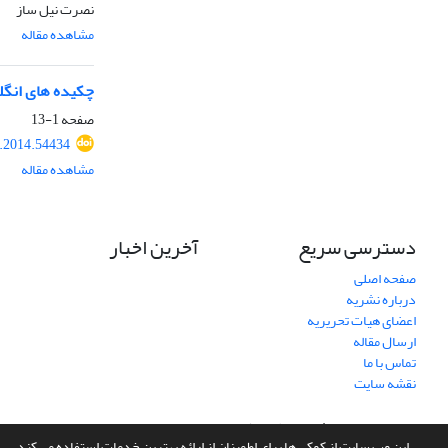
نصرت نیل ساز
مشاهده مقاله
چکیده های انگ
صفحه
1-13
t.2014.54434
مشاهده مقاله
دسترسی سریع
آخرین اخبار
صفحه اصلی
درباره نشریه
اعضای هیات تحریریه
ارسال مقاله
تماس با ما
نقشه سایت
سامانه مدیریت نشریات علمی.
طراحی و پیاده سازی از
سیناوب
این وب سایت از کوکی ها برای اطمینان از ارائه بهترین خدمات استفاده می کند.