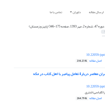
ارسال مقاله
داوران
تماس با ما
دوره 47، شماره 2، مهر 1393، صفحه 175-346 (پاییز و زمستان)
10.22059/jqs
اصل مقاله
216.23 K
ان معاصر دربارۀ تعامل پیامبر با اهل کتاب در مکه
10.22059/jqs
را کلباسی اشتری
اصل مقاله
264.79 K