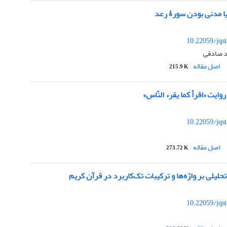
ا مدنی بودن سورۀ رعد
10.22059/jqs
اد صادقی
اصل مقاله
215.9 K
ایت «اقرأ کما یقرء النّاس»
10.22059/jqs
اصل مقاله
273.72 K
حلیلی بر واژه‌ها و ترکیبات تک‌کاربرد در قرآن کریم
10.22059/jqs