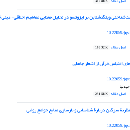
اصل مقاله
316.88 K
فت‌شناختی ویتگنشتاین بر ایزوتسو در تحلیل معنایی مفاهیم اخلاقی- دینی 
10.22059/jqs
اصل مقاله
166.32 K
ای اقتباس قرآن از اشعار جاهلی
10.22059/jqs
حیدنیا
اصل مقاله
231.58 K
 نظریۀ سزگین دربارۀ شناسایی و بازسازی منابعِ جوامع روایی
10.22059/jqs