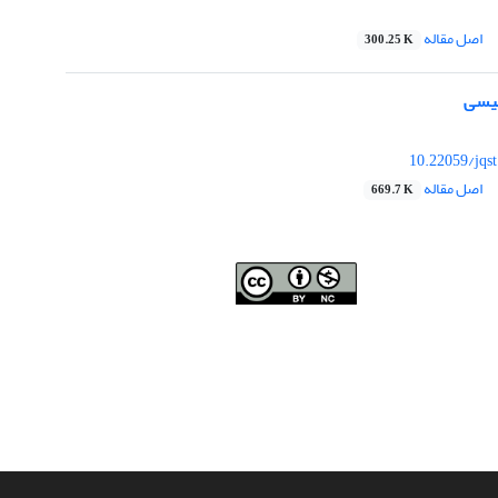
اصل مقاله
300.25 K
لیسی
10.22059/jqs
اصل مقاله
669.7 K