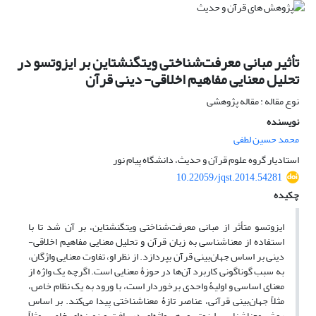
تأثیر مبانی معرفت‌شناختی ویتگنشتاین بر ایزوتسو در
تحلیل معنایی مفاهیم اخلاقی- دینی قرآن
نوع مقاله : مقاله پژوهشی
نویسنده
محمد حسین لطفی
استادیار گروه علوم قرآن و حدیث، دانشگاه پیام نور
10.22059/jqst.2014.54281
چکیده
ایزوتسو متأثر از مبانی معرفت‌شناختی ویتگنشتاین، بر آن شد تا با
استفاده از معناشناسی به زبان قرآن و تحلیل معنایی مفاهیم اخلاقی-
دینی بر اساس جهان‌بینی قرآن بپردازد. از نظر او، تفاوت معنایی واژگان،
به سبب گوناگونی کاربرد آن‌ها در حوزۀ معنایی است. اگرچه یک واژه از
معنای اساسی و اولیۀ واحدی برخوردار است، با ورود به یک نظام خاص،
مثلاً جهان‌بینی قرآنی، عناصر تازۀ معنا‌شناختی پیدا می‌کند. بر اساس
روش معناشناسی ایزوتسو، هر واژه‌ای در بافت و زمینه‌ای خاص، مثلاً