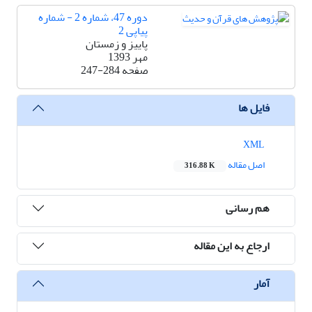
دوره 47، شماره 2 - شماره
پیاپی 2
پاییز و زمستان
مهر 1393
صفحه
247-284
فایل ها
XML
اصل مقاله
316.88 K
هم رسانی
ارجاع به این مقاله
آمار