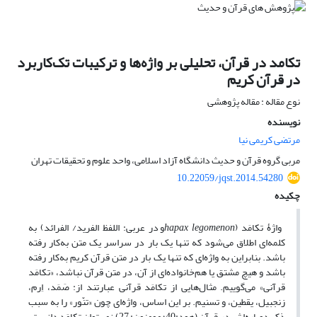
تکامد در قرآن، تحلیلی بر واژه‌ها و ترکیبات تک‌کاربرد
در قرآن کریم
نوع مقاله : مقاله پژوهشی
نویسنده
مرتضی کریمی نیا
مربی گروه قرآن و حدیث دانشگاه آزاد اسلامی، واحد علوم و تحقیقات تهران
10.22059/jqst.2014.54280
چکیده
واژۀ تکامَد (
hapax legomenon
و در عربی: اللفظ الفرید/ الفرائد) به
کلمه‌ای اطلاق می‌شود که تنها یک بار در سراسر یک متن به‌کار رفته
باشد. بنابراین به واژه‌ای که تنها یک بار در متن قرآن کریم به‌کار رفته
باشد و هیچ مشتق یا هم‌خانواده‌ای از آن، در متن قرآن نباشد، «تکامَد
قرآنی» می‌گوییم. مثال‌هایی از تکامَد قرآنی عبارتند از: صَمَد، اِرم،
زنجبیل، یقطین، و تسنیم. بر این اساس، واژه‌ای چون «تنّور» را به سبب
ذکر دوباره‌اش در قرآن (هود:40؛ مومنون: 27) نمی‌توان تکامَد دانست.