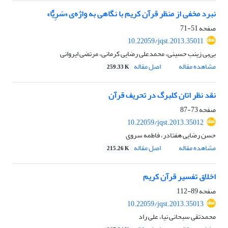
نبرد مخفی از منظر قرآن کریم با نگاهی به واژه‌ی «سَرِیًّا»
صفحه
51-71
10.22059/jqst.2013.35011
بی‌بی زینب حسینی، محمدعلی رضایی کرمانی، مرتضی ایروانی
مشاهده مقاله
اصل مقاله
259.33 K
نقد نظر اتان کلبرگ در تحریف قرآن
صفحه
73-87
10.22059/jqst.2013.35012
حسن رضایی هفتادر، فاطمه سروی
مشاهده مقاله
اصل مقاله
215.26 K
اخلاق تفسیر قرآن کریم
صفحه
89-112
10.22059/jqst.2013.35013
محمدتقی سبحانی نیا، علی راد