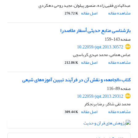
عبدالهادی فقهی زاده، منصور پهلوان، مجید روحی دهکردی
مشاهده مقاله
اصل مقاله
276.72 K
بازشناسی منابع حدیثی أسفار ملاصدرا
صفحه
143-159
10.22059/jqst.2013.30572
عباس همامی، محمد مهدی کرباسچی
مشاهده مقاله
اصل مقاله
212.86 K
کتاب «الجامعه» و نقش آن در فرآیند تبیین آموزه‌های شیعی
صفحه
89-116
10.22059/jqst.2013.29312
محمد تقی شاکر، رضا برنجکار
مشاهده مقاله
اصل مقاله
309.44 K