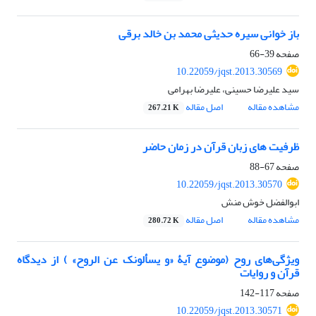
باز خوانی سیره حدیثی محمد بن خالد برقی
صفحه
39-66
10.22059/jqst.2013.30569
سید علیرضا حسینی، علیرضا بهرامی
مشاهده مقاله
اصل مقاله
267.21 K
ظرفیت های زبان قرآن در زمان حاضر
صفحه
67-88
10.22059/jqst.2013.30570
ابوالفضل خوش منش
مشاهده مقاله
اصل مقاله
280.72 K
ویژگی‌های روح (موضوع آیۀ «و یسألونک عن الروح» ) از دیدگاه
قرآن و روایات
صفحه
117-142
10.22059/jqst.2013.30571