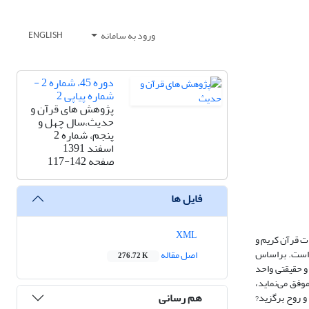
ورود به سامانه
ENGLISH
دوره 45، شماره 2 -
شماره پیاپی 2
پژوهش های قرآن و
حدیث،سال چهل و
پنجم، شماره 2
اسفند 1391
صفحه
117-142
فایل ها
XML
ات قرآن کریم و
 است. براساس
اصل مقاله
276.72 K
و حقیقتی واحد
وفق می‌نماید،
هم رسانی
 و روح برگزید?