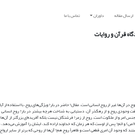
ارسال مقاله
داوران
تماس با ما
گاه قرآن و روایات
وح در آن‌ها غیر از روح انسانی است. مقال? حاضر در بار? ویژگی‌های روح، با استفاده از آی
قت وجودی روح و از رهگذر آن، دستیابی به شناخت هرچه بیشتر در بار? روح انسانی
س امر و از ملکوت است. روح از زمر? فرشتگان نیست بلکه آفریده‌ای بزرگتر از آن‌ها 
(ص) و ائم? پس از اوست که هر زمان که خداوند اراده کند، ایشان را آموزش می‌دهد، م
ند که وجود آن امری قطعی است و ظاهراً روحِ هم? آن‌ها از روحی که برتر از سایر ارواح