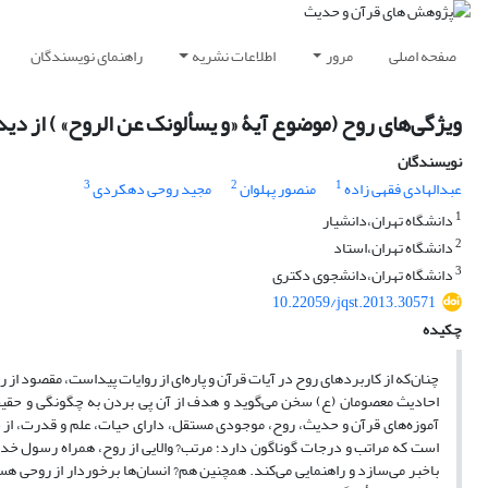
صفحه اصلی
مرور
اطلاعات نشریه
راهنمای نویسندگان
ویژگی‌های روح (موضوع آیۀ «و یسألونک عن الروح» ) از دید
نویسندگان
3
2
1
عبدالهادی فقهی زاده
منصور پهلوان
مجید روحی دهکردی
1
دانشگاه تهران،دانشیار
2
دانشگاه تهران،استاد
3
دانشگاه تهران،دانشجوی دکتری
10.22059/jqst.2013.30571
چکیده
چنان‌که از کاربردهای روح در آیات قرآن و پاره‌ای از روایات پیداست، مقصود از ر
احادیث معصومان (ع) سخن می‌گوید و هدف از آن پی بردن به چگونگی و حقی
آموزه‌های قرآن و حدیث، روح، موجودی مستقل، دارای حیات، علم و قدرت، از جن
است که مراتب و درجات گوناگون دارد؛ مرتب? والایی از روح، همراه رسول خدا
باخبر می‌سازد و راهنمایی‌ می‌کند. همچنین هم? انسان‌ها برخوردار از روحی هست