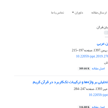
ارسال مقاله
داوران
تماس با ما
بان قرآن
ن عربی
197-215
10.22059/jqst.2019.2
نش
اصل مقاله
309.66 K
حلیلی بر واژه‌ها و ترکیبات تک‌کاربرد در قرآن کریم
247-284
10.22059/jqs
اصل مقاله
316.88 K