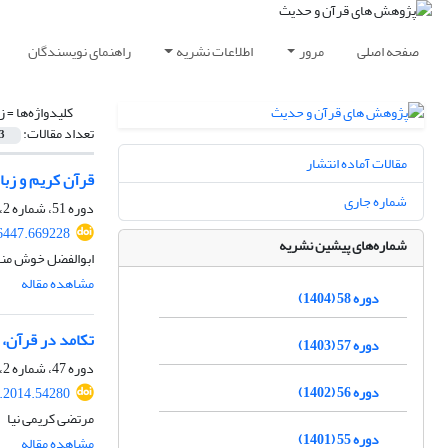
صفحه اصلی
مرور
اطلاعات نشریه
راهنمای نویسندگان
کلیدواژه‌ها =
ز
تعداد مقالات:
3
مقالات آماده انتشار
قرآن کریم و زبا
شماره جاری
دوره 51، شماره 2، بهمن 1397، صفحه
76447.669228
شماره‌های پیشین نشریه
ابوالفضل خوش م
مشاهده مقاله
دوره 58 (1404)
تکامد در قرآن، ت
دوره 57 (1403)
دوره 47، شماره 2، مهر 1393، صفحه
دوره 56 (1402)
t.2014.54280
مرتضی کریمی نیا
دوره 55 (1401)
مشاهده مقاله