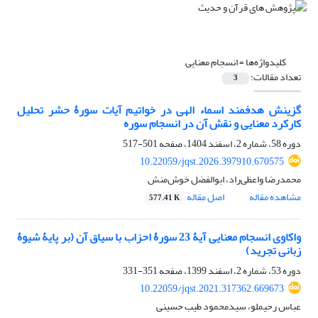
کلیدواژه‌ها =
انسجام معنایی
تعداد مقالات:
3
گزینش هدفمند اسماء الهی در خواتیم آیات سورۀ حشر‏ تحلیل
کارکرد معنایی و نقش آن در انسجام سوره
دوره 58، شماره 2، اسفند 1404، صفحه
501-517
10.22059/jqst.2026.397910.670575
محمدرضا واعظی‌راد، ابوالفضل خوش‌منش
مشاهده مقاله
اصل مقاله
577.41 K
واکاوی انسجام معنایی آیۀ 23 سورۀ احزاب با سیاق آن (بر پایۀ شیوۀ
زبانی تجرید)
دوره 53، شماره 2، اسفند 1399، صفحه
351-331
10.22059/jqst.2021.317362.669673
عباس رحیملو، سیدمحمود طیب حسینی