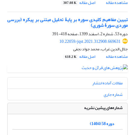
مشاهده مقاله
اصل مقاله
307.08 K
تبیین مفاهیم کلیدی سوره بر پایۀ تحلیل مبتنی بر پیکره (بررسی
موردی سورۀ شوری)
دوره 53، شماره 2، اسفند 1399، صفحه
418-391
10.22059/jqst.2021.312908.669631
جلال الدین غراب، محمد جواد نجفی
مشاهده مقاله
اصل مقاله
618.2 K
مقالات آماده انتشار
شماره جاری
شماره‌های پیشین نشریه
دوره 58 (1404)