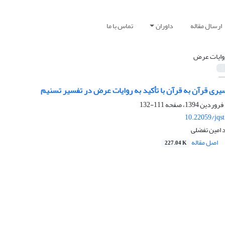
ارسال مقاله
داوران
تماس با ما
وایات عرض
ری قرآن به قرآن با تأکید به روایات عرض در تفسیر تسنیم
111-132
10.22059/jqs
 امین تفضلی
اصل مقاله
227.04 K