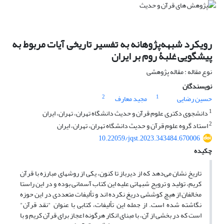
رویکرد شبهه‌پژوهانه به تفسیر تاریخی آیات مربوط به
پیشگویی غلبۀ روم بر ایران
نوع مقاله : مقاله پژوهشی
نویسندگان
2
1
حسین رضایی
مجید معارف
1
دانشجوی دکتری علوم قرآن و حدیث دانشگاه تهران، تهران، ایران
2
استاد گروه علوم قرآن و حدیث دانشگاه تهران، تهران، ایران
10.22059/jqst.2023.343484.670006
چکیده
تاریخ نشان می‌دهد که از دیرباز تا کنون، یکی از روش­های مبارزه با قرآن
کریم، تولید و ترویج شبهاتی علیه این کتاب آسمانی بوده و در این راستا
مخالفان از هیچ کوششی دریغ نکرده اند و تألیفات متعددی در این حوزه
نگاشته شده است. از جمله این تألیفات، کتابی با عنوان "نقد قرآن"
است که در بخشی از آن، با مبنای انکار هرگونه اعجاز برای قرآن کریم و با