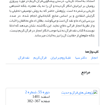
استناد به اسناد تاریخی، درستی پیش­گویی قرآن کریم در مورد پیروزی
رومیان بر ایرانیان انکار گردیده و آن را نه یک معجزه، بلکه اشتباهی
تاریخی برشمرده ­است. پژوهش حاضر که به روش توصیفی-تحلیلی با
گرایش انتقادی و بر اساس منابع کتابخانه­ای انجام شده، در صدد
بررسی این ادعا و نقد آن است و می‌کوشد، بطلان ادعای مخالفان را اثبات
و از نظریۀ اعجاز قرآنی دفاع نماید. این نگاشته، نشان می­دهد که ادلۀ
نویسندۀ کتاب نقد قرآن نه تنها موجب انکار اعجاز در قرآن کریم نیست،
بلکه جلوه­ای از حقانیت آن را نیز به اثبات می­رساند.
کلیدواژه‌ها
اعجاز
دکتر سها
غلبۀ روم بر ایران
قرآن کریم
نقد قرآن
مراجع
دوره 55، شماره 2
اسفند 1401
صفحه
382-367