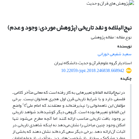
نهج‌البلاغه و نقد تاریخی (پژوهش موردی: وجود و عدم)
نوع مقاله : مقاله پژوهشی
نویسنده
سعید شفیعی خوزانی
استادیار گروه علوم قرآن و حدیث دانشگاه تهران
10.22059/jqst.2018.246838.668942
چکیده
در
نهج‌البلاغه
الفاظ و تعبیرهایی به ‌کار رفته است که معانی متأخر کلامی ـ
فلسفی دارد و با شرایط تاریخی قرن اول هجری همخوان نیست. برخی
(ع)
مؤلفان این ناهمخوانی را نپذیرفته‌اند و معتقدند که امام علی
واضع
این الفاظ و تعبیرها بوده ‌است. گروهی دیگر کوشیده‌اند شواهد تاریخی
بر وجود بافت تاریخی مناسب ارائه کنند اما آنچه مطرح می‌شود تنها
امکان وجود چنین مباحثی را نشان می‌دهد نه اینکه شاهدی تاریخی در
اثبات آن ارائه دهد. برخی دیگر سعی کرده‌اند نشان دهند که بخشی از
موارد مشکوک، سخنانی از شخصیت‌های دینی متأخرتر، از جمله امامان