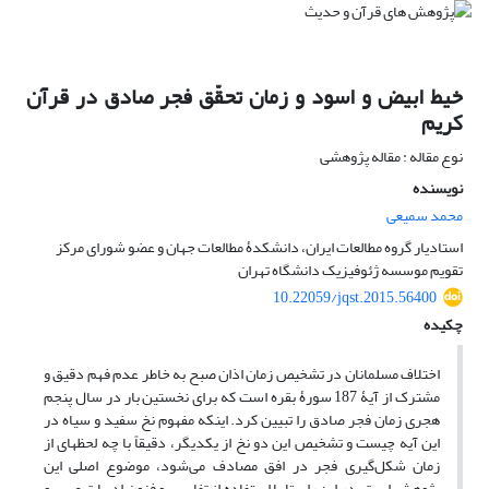
خیط ابیض و اسود و زمان تحقّق فجر صادق در قرآن
کریم
نوع مقاله : مقاله پژوهشی
نویسنده
محمد سمیعی
استادیار گروه مطالعات ایران، دانشکدۀ مطالعات جهان و عضو شورای مرکز
تقویم موسسه ژئوفیزیک دانشگاه تهران
10.22059/jqst.2015.56400
چکیده
اختلاف مسلمانان در تشخیص زمان اذان صبح به خاطر عدم فهم دقیق و
مشترک از آیۀ 187 سورۀ بقره است که برای نخستین بار در سال پنجم
هجری زمان فجر صادق را تبیین کرد. اینکه مفهوم نخ سفید و سیاه در
این آیه چیست و تشخیص این دو نخ از یکدیگر، دقیقاً با چه لحظهای از
زمان شکل‌گیری فجر در افق مصادف می‌شود، موضوع اصلی این
پژوهش است. در این راستا با استفاده از تفاسیر و فنون ادبیات عرب و