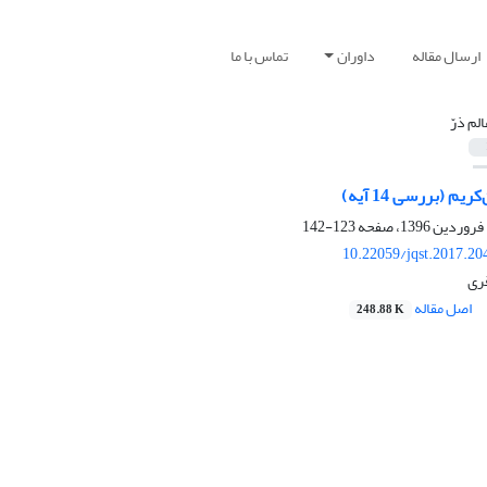
ارسال مقاله
داوران
تماس با ما
الم ذرّ
یم (بررسی 14 آیه)
123-142
10.22059/jqst.2017.2
ری
اصل مقاله
248.88 K