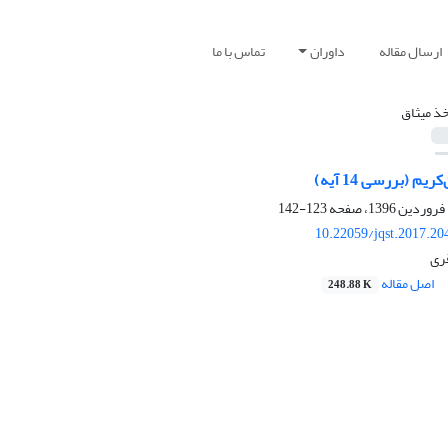
ارسال مقاله
داوران
تماس با ما
خذ میثاق
یم (بررسی 14 آیه)
123-142
10.22059/jqst.2017.2
ری
اصل مقاله
248.88 K