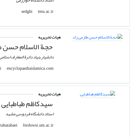
استاد دانشگاه خوارزمی
tmu.ac.ir
sedghi
هیات تحریریه
حجة الاسلام حسن طا
دانشیار بنیاد دائرة المعارف اسلامی
encyclopaediaislamica.com
h.taromi
هیات تحریریه
سیدکاظم طباطبایی
استاد دانشگاه فردوسی مشهد
ferdowsi.um.ac.ir
tabatabaei