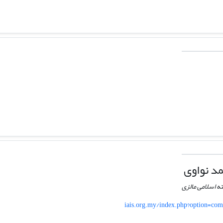
د نواوی
ه اسلامی مالزی
iais.org.my/index.php?option=com