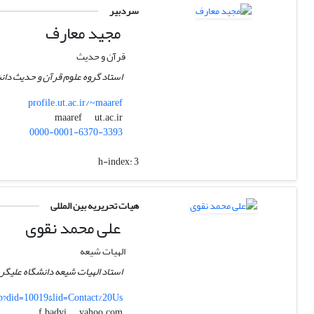
سردبیر
مجید معارف
قرآن و حدیث
استاد گروه علوم قرآن و حدیث دانش
profile.ut.ac.ir/~maaref
ut.ac.ir
maaref
0000-0001-6370-3393
h-index:
3
هیات تحریریه بین المللی
علی محمد نقوی
الهیات شیعه
استاد الهیات شیعه دانشگاه علیگر
sp?did=10019&lid=Contact%20Us
yahoo.com
f.badvi