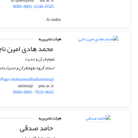
atu.ac.ir
m.qasempour
0000-0001-6246-0545
,
h-index:
هیات تحریریه
محمد هادی امین نا
علوم قرآن و حدیث
استاد گروه علوم قرآن و حدیث دانشگ
mePage/mohammadhadiaminnaji
pnu.ac.ir
aminnaji
0000-0001-7810-9645
هیات تحریریه
حامد صدقی