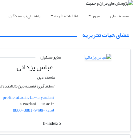
صفحه اصلی
مرور
اطلاعات نشریه
راهنمای نویسندگان
اعضای هیات تحریریه
مدیر مسئول
عباس یزدانی
فلسفه دین
استاد گروه فلسفه دین دانشکده اله
profile.ut.ac.ir/fa/~a.yazdani
ut.ac.ir
a.yazdani
0000-0001-9499-7259
h-index:
5