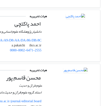
هیات تحریریه
احمد پاکتچی
دانشیار پژوهشگاه علوم انسانی و 
7%DA%A9%D8%AA%DA%86%DB%8C
ihcs.ac.ir
a.pakatchi
0000-0002-6471-2555
هیات تحریریه
محسن قاسم پور
علوم قرآن و حدیث
استاد گروه علوم قرآن و حدیث دانش
nu.ac.ir/journal/editorial.board