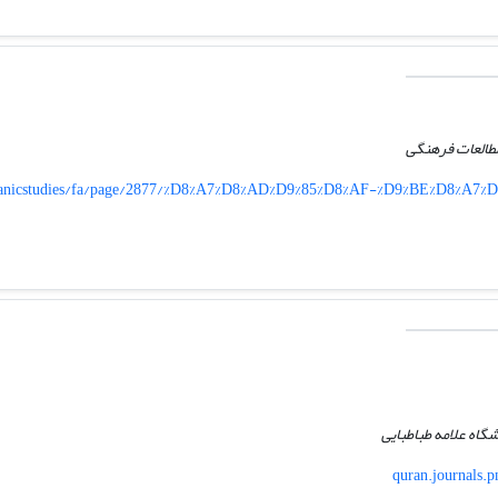
مطالعات فرهنگی
/quranicstudies/fa/page/2877/%D8%A7%D8%AD%D9%85%D8%AF-%D9%BE%D8%A
گاه علامه طباطبایی
quran.journals.p