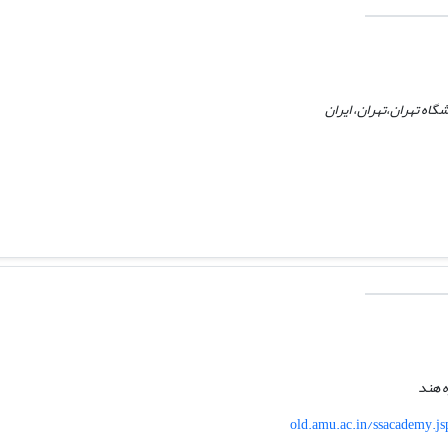
گاه تهران،تهران، ایران
ه هند
old.amu.ac.in/ssacademy.j