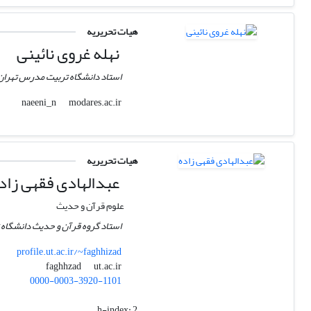
هیات تحریریه
نهله غروی نائینی
استاد دانشگاه تربیت مدرس تهران
modares.ac.ir
naeeni_n
هیات تحریریه
عبدالهادی فقهی زاد
علوم قرآن و حدیث
استاد گروه قرآن و حدیث دانشگاه ته
profile.ut.ac.ir/~faghhizad
ut.ac.ir
faghhzad
0000-0003-3920-1101
h-index:
2