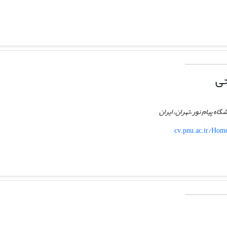
جی
اه پیام نور،تهران، ایران
cv.pnu.ac.ir/Ho