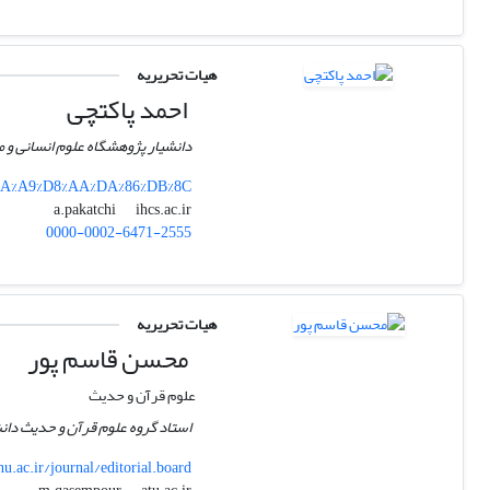
هیات تحریریه
احمد پاکتچی
دانشیار پژوهشگاه علوم انسانی و 
7%DA%A9%D8%AA%DA%86%DB%8C
ihcs.ac.ir
a.pakatchi
0000-0002-6471-2555
هیات تحریریه
محسن قاسم پور
علوم قرآن و حدیث
استاد گروه علوم قرآن و حدیث دانش
nu.ac.ir/journal/editorial.board