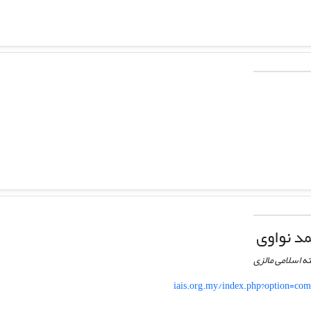
د نواوی
ه اسلامی مالزی
iais.org.my/index.php?option=com