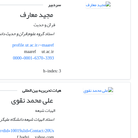
سردبیر
مجید معارف
قرآن و حدیث
استاد گروه علوم قرآن و حدیث دانش
profile.ut.ac.ir/~maaref
ut.ac.ir
maaref
0000-0001-6370-3393
h-index:
3
هیات تحریریه بین المللی
علی محمد نقوی
الهیات شیعه
استاد الهیات شیعه دانشگاه علیگر
sp?did=10019&lid=Contact%20Us
yahoo.com
f.badvi