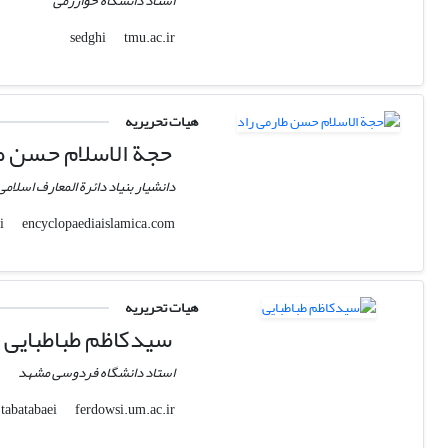
استاد دانشگاه خوارزمی
tmu.ac.ir
sedghi
هیات تحریریه
حجة الاسلام حسن طا
دانشیار بنیاد دائرة المعارف اسلامی
encyclopaediaislamica.com
h.taromi
هیات تحریریه
سیدکاظم طباطبایی
استاد دانشگاه فردوسی مشهد
ferdowsi.um.ac.ir
tabatabaei