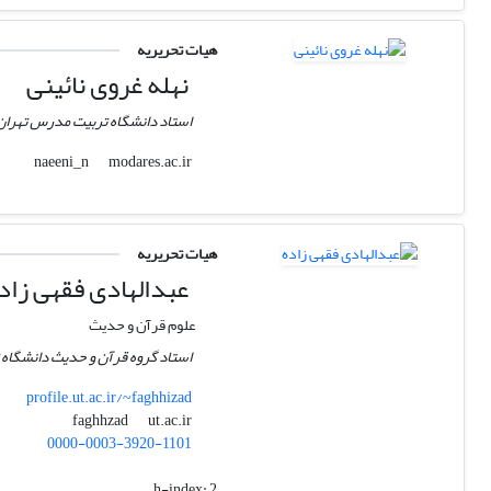
هیات تحریریه
نهله غروی نائینی
استاد دانشگاه تربیت مدرس تهران
modares.ac.ir
naeeni_n
هیات تحریریه
عبدالهادی فقهی زاد
علوم قرآن و حدیث
استاد گروه قرآن و حدیث دانشگاه ته
profile.ut.ac.ir/~faghhizad
ut.ac.ir
faghhzad
0000-0003-3920-1101
h-index:
2