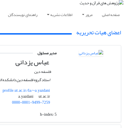
صفحه اصلی
مرور
اطلاعات نشریه
راهنمای نویسندگان
اعضای هیات تحریریه
مدیر مسئول
عباس یزدانی
فلسفه دین
استاد گروه فلسفه دین دانشکده اله
profile.ut.ac.ir/fa/~a.yazdani
ut.ac.ir
a.yazdani
0000-0001-9499-7259
h-index:
5