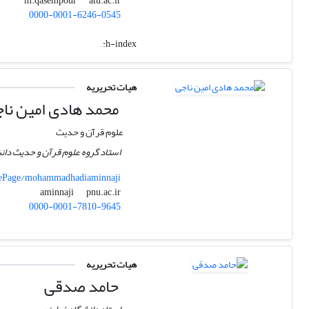
atu.ac.ir
m.qasempour
0000-0001-6246-0545
,
h-index:
هیات تحریریه
محمد هادی امین نا
علوم قرآن و حدیث
استاد گروه علوم قرآن و حدیث دانشگ
mePage/mohammadhadiaminnaji
pnu.ac.ir
aminnaji
0000-0001-7810-9645
هیات تحریریه
حامد صدقی