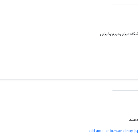
گاه تهران،تهران، ایران
ه هند
old.amu.ac.in/ssacademy.j