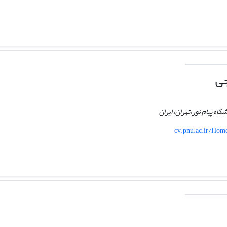
جی
اه پیام نور،تهران، ایران
cv.pnu.ac.ir/Ho