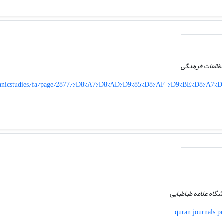
مطالعات فرهنگی
/quranicstudies/fa/page/2877/%D8%A7%D8%AD%D9%85%D8%AF-%D9%BE%D8%A
گاه علامه طباطبایی
quran.journals.p