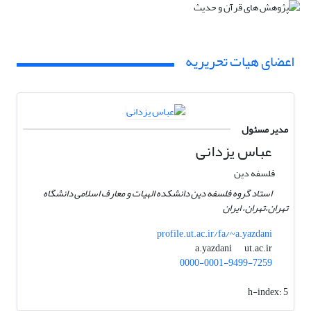
اعضای هیات تحریریه
مدیر مسئول
عباس یزدانی
فلسفه دین
استاد گروه فلسفه دین دانشکده الهیات و معارف اسلامی دانشگاه
تهران،تهران، ایران
profile.ut.ac.ir/fa/~a.yazdani
ut.ac.ir
a.yazdani
0000-0001-9499-7259
h-index:
5