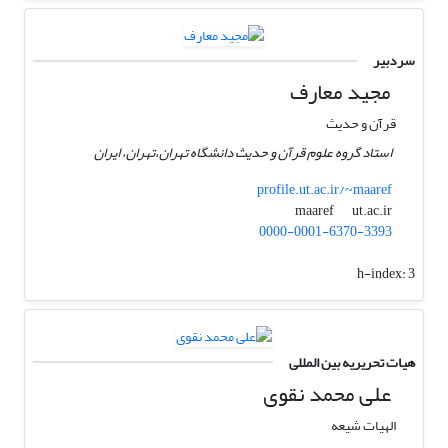
سردبیر
مجید معارف
قرآن و حدیث
استاد گروه علوم قرآن و حدیث دانشگاه تهران،تهران، ایران
profile.ut.ac.ir/~maaref
ut.ac.ir
maaref
0000-0001-6370-3393
h-index:
3
هیات تحریریه بین المللی
علی محمد نقوی
الهیات شیعه