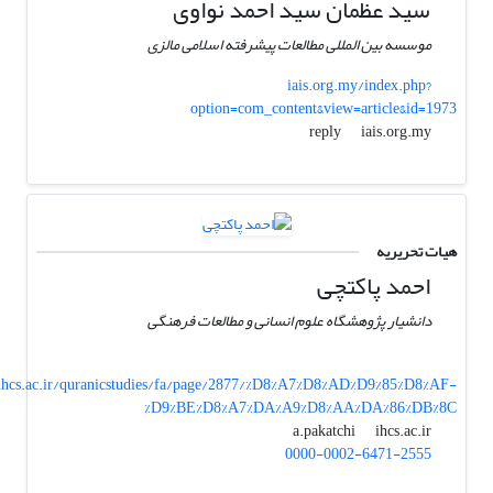
سید عظمان سید احمد نواوی
موسسه بین المللی مطالعات پیشرفته اسلامی مالزی
iais.org.my/index.php?
option=com_content&view=article&id=1973
iais.org.my
reply
هیات تحریریه
احمد پاکتچی
دانشیار پژوهشگاه علوم انسانی و مطالعات فرهنگی
ihcs.ac.ir/quranicstudies/fa/page/2877/%D8%A7%D8%AD%D9%85%D8%AF-
%D9%BE%D8%A7%DA%A9%D8%AA%DA%86%DB%8C
ihcs.ac.ir
a.pakatchi
0000-0002-6471-2555