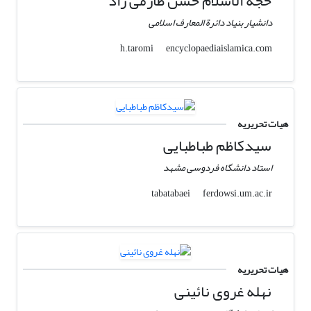
حجة الاسلام حسن طارمی راد
دانشیار بنیاد دائرة المعارف اسلامی
encyclopaediaislamica.com
h.taromi
هیات تحریریه
سیدکاظم طباطبایی
استاد دانشگاه فردوسی مشهد
ferdowsi.um.ac.ir
tabatabaei
هیات تحریریه
نهله غروی نائینی