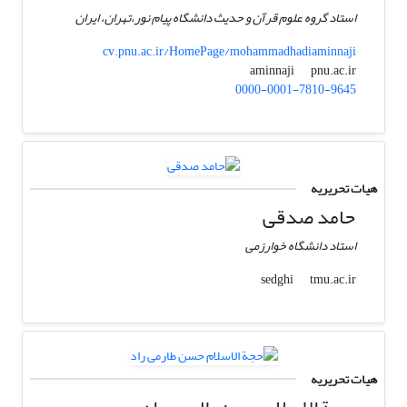
استاد گروه علوم قرآن و حدیث دانشگاه پیام نور،تهران، ایران
cv.pnu.ac.ir/HomePage/mohammadhadiaminnaji
pnu.ac.ir
aminnaji
0000-0001-7810-9645
هیات تحریریه
حامد صدقی
استاد دانشگاه خوارزمی
tmu.ac.ir
sedghi
هیات تحریریه