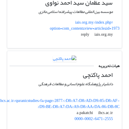
سید عظمان سید احمد نواوی
موسسه بین المللی مطالعات پیشرفته اسلامی مالزی
iais.org.my/index.php?
option=com_content&view=article&id=1973
iais.org.my
reply
هیات تحریریه
احمد پاکتچی
دانشیار پژوهشگاه علوم انسانی و مطالعات فرهنگی
ihcs.ac.ir/quranicstudies/fa/page/2877/%D8%A7%D8%AD%D9%85%D8%AF-
%D9%BE%D8%A7%DA%A9%D8%AA%DA%86%DB%8C
ihcs.ac.ir
a.pakatchi
0000-0002-6471-2555