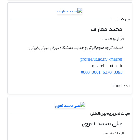
سردبیر
مجید معارف
قرآن و حدیث
استاد گروه علوم قرآن و حدیث دانشگاه تهران،تهران، ایران
profile.ut.ac.ir/~maaref
ut.ac.ir
maaref
0000-0001-6370-3393
h-index:
3
هیات تحریریه بین المللی
علی محمد نقوی
الهیات شیعه