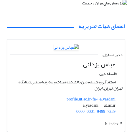
اعضای هیات تحریریه
مدیر مسئول
عباس یزدانی
فلسفه دین
استاد گروه فلسفه دین دانشکده الهیات و معارف اسلامی دانشگاه
تهران،تهران، ایران
profile.ut.ac.ir/fa/~a.yazdani
ut.ac.ir
a.yazdani
0000-0001-9499-7259
h-index:
5