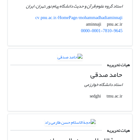
استاد گروه علوم قرآن و حدیث دانشگاه پیام نور،تهران، ایران
cv.pnu.ac.ir/HomePage/mohammadhadiaminnaji
pnu.ac.ir
aminnaji
0000-0001-7810-9645
هیات تحریریه
حامد صدقی
استاد دانشگاه خوارزمی
tmu.ac.ir
sedghi
هیات تحریریه