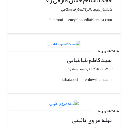
حجة الاسلام حسن طارمی راد
دانشیار بنیاد دائرة المعارف اسلامی
encyclopaediaislamica.com
h.taromi
هیات تحریریه
سیدکاظم طباطبایی
استاد دانشگاه فردوسی مشهد
ferdowsi.um.ac.ir
tabatabaei
هیات تحریریه
نهله غروی نائینی