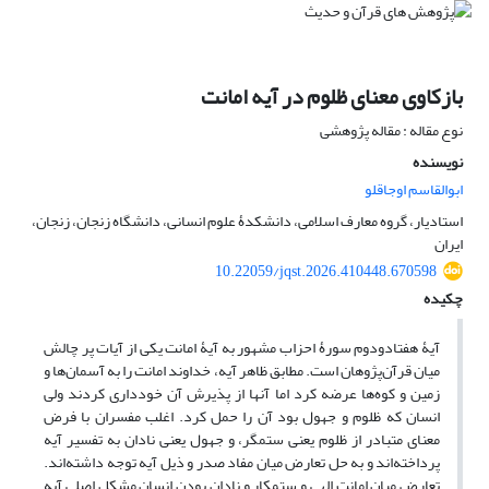
بازکاوی معنای ظلوم در آیه امانت
نوع مقاله : مقاله پژوهشی
نویسنده
ابوالقاسم اوجاقلو
استادیار، گروه معارف اسلامی، دانشکدۀ علوم انسانی، دانشگاه زنجان، زنجان،
ایران
10.22059/jqst.2026.410448.670598
چکیده
آیۀ هفتادودوم سورۀ احزاب مشهور به آیۀ امانت یکی از آیات پر چالش
میان قرآن‌پژوهان است. مطابق ظاهر آیه، خداوند امانت را به آسمان‌ها و
زمین و کوه‌ها عرضه کرد اما آنها از پذیرش آن خودداری کردند ولی
انسان که ظلوم و جهول بود آن را حمل کرد. اغلب مفسران با فرض
معنای متبادر از ظلوم یعنی ستمگر، و جهول یعنی نادان به تفسیر آیه
پرداخته‌اند و به حل تعارض میان مفاد صدر و ذیل آیه توجه داشته‌اند.
تعارض میان امانت الهی و ستمکار و نادان بودن انسان مشکل اصلی آیه