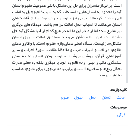
است. برخی از مفسران برای حل این مشکل با نفی عمومیت مفهوم انسان
آیه را محدود به انسان‌هایی دانسته‌اند که به سبب ظلم و جهل به امانت
الهی خیانت کرده‌اند. برخی نیز ظلوم و جهول بودن را از قابلیت‌های
انسان می‌دانند تا اسباب حمل امانت فراهم باشد. دیدگاه‌های دیگری
نیز مطرح شده اما از منظر این مقاله در هیچ کدام از آنها مشکل آیه حل
نشده‌است. این مقاله نشان می‌دهد مصادیق امانت و جهل انسان
مشکل‌ساز نیست. مسأله اصلی معنای واژه «ظلوم» است. با واکاوی معنای
«ظلوم» در لغت و ادبیات عرب و ملاحظۀ مقاصد سورۀ احزاب و سایر
آموزه‌های قرآن، روشن می‌شود «ظلوم» بودن انسان نه به معنی
ستمگری ذاتی و جبلی، و نه ظلم به خود یا دیگری بلکه به معنی قدرت
تحمّل رنج‌ها و سختی‌ها است و برابرنهاده «رنجور» برای «ظلوم» مناسب
به نظر می‌رسد.
کلیدواژه‌ها
امانت
انسان
حمل
جهول
ظلوم
موضوعات
قرآن