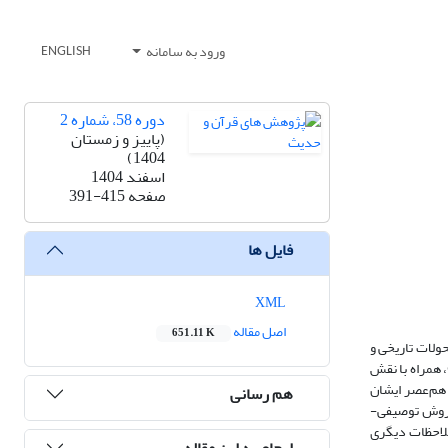
ورود به سامانه
ENGLISH
دوره 58، شماره 2
(پاییز و زمستان
1404)
اسفند 1404
صفحه
391-415
فایل ها
XML
اصل مقاله
651.11 K
حولات تاریخی و
 همراه با نقش
 هم‌عصر ایشان
هم رسانی
از روش توصیفی-
ملاحظات دیگری
ارجاع به این مقاله