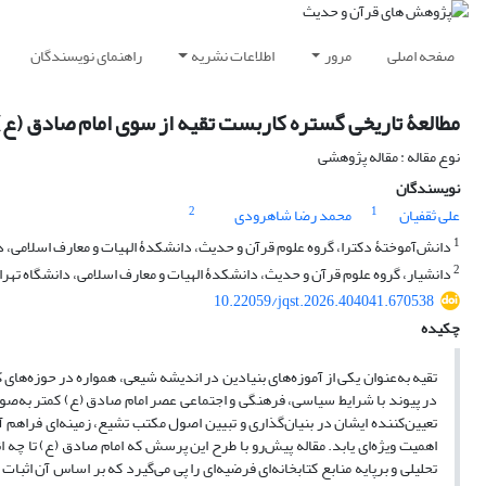
صفحه اصلی
مرور
اطلاعات نشریه
راهنمای نویسندگان
مطالعۀ تاریخی گستره کاربست تقیه از سوی امام صادق (ع) د
نوع مقاله : مقاله پژوهشی
نویسندگان
2
1
علی ثقفیان
محمد رضا شاهرودی
1
دانش‌آموختۀ دکترا، گروه علوم قرآن و حدیث، دانشکدۀ الهیات و معارف اسلامی، دان
2
دانشیار، گروه علوم قرآن و حدیث، دانشکدۀ الهیات و معارف اسلامی، دانشگاه تهران،
10.22059/jqst.2026.404041.670538
چکیده
تقیه به‌عنوان یکی از آموزه‌های بنیادین در اندیشه شیعی، همواره در حوزه‌های
در پیوند با شرایط سیاسی، فرهنگی و اجتماعی عصر امام صادق (ع) کمتر به‌ص
تعیین‌کننده ایشان در بنیان‌گذاری و تبیین اصول مکتب تشیع، زمینه‌ای فراهم
اهمیت ویژه‌ای یابد. مقاله پیش‌رو با طرح این پرسش که امام صادق (ع) تا چه ا
تحلیلی و برپایه منابع کتابخانه‌ای فرضیه‌ای را پی می‌گیرد که بر اساس آن 