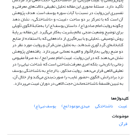
تأکید دارد. مسئلۀ محوری این مقاله تحلیل تطبیقی دلالت‌های معرفتی و
تفسیری این روایت در نسبت با آیات سوره یوسف است. هدف پژوهش
آن است که با تمرکز بر دو ساحت «غیبت» و «ناشناختگی»، نشان دهد
چگونه روایت امام صادق(ع)، داستان یوسف(ع) را به‌مثابۀ الگوی تأویلی
برای توضیح وضعیت منجی عالم بشریت به‌کار می‌گیرد. این مقاله بر پایۀ
روش توصیفی ـ تحلیلی و با بهره‌گیری از داده‌هایی که با استفاده از منابع
کتابخانه‌ای گردآوری شده‌اند، به تحلیل متن قرآن و روایت مورد نظر در
دو منبع روایی بحارالأنوار و الغیبه نعمانی می‌پردازد. یافته‌های پژوهش
نشان می‌دهند که در این روایت، غیبت امام عصر(عج)، نه صرفاً مفهومی
زمانی یا تاریخی، بلکه امری معرفت‌شناختی است که شناخت نهایی را در
تعلیقی الاهی قرار می‌دهد. روایت مذکور، با ارجاع به ناشناختگی یوسف
نزد برادرانش، الگوی «حضورِ غایب» را صورت‌بندی می‌کند و از خلال آن،
به تبیین فلسفۀ ناشناخته‌ماندن حجت الاهی در دوران غیبت می‌پردازد.
کلیدواژه‌ها
غیبت
ناشناختگی
مهدی موعود(عج)
یوسف نبی(ع)
موضوعات
قرآن