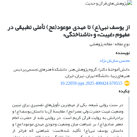
از یوسف نبی(ع) تا مهدی موعود(عج)‏ تأملی تطبیقی در
مفهوم «غیبت» و «ناشناختگی»
نوع مقاله : مقاله پژوهشی
نویسنده
محسن ساربان نژاد
دانش‌آموختۀ دکترا، گروه پژوهش هنر، دانشکدۀ هنرهای تجسمی پردیس
هنرهای زیبا، دانشگاه تهران، تهران، ایران.
10.22059/jqst.2025.400424.670515
چکیده
در سنت روایی شیعه، یکی از مهم‌ترین تأویل‌های تفسیری برای تبیین
وضعیت غیبت حضرت ولی عصر(عج)، مقایسۀ آن با داستان یوسف(ع) و
برادرانش به روایت قرآن کریم است. در روایتی بلند از حضرت امام
جعفر صادق(ع)، بر شباهت میان وضعیت وجودی مهدی موعود(عج) و
داستان یوسف نبی(ع) تأکید شده‌است؛ شباهتی که فراتر از
پنهان‌زیستی یا غیبت فیزیکی، بر «ناشناختگی» حجت الاهی نزد مردمان