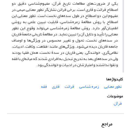
یکی از ضرورت‌های مطالعات تاریخ قرآن، مفهوم‌شناسی دقیق دو
اصطلاح قرائت و قاری است. برخی قرائن نشان‌گرِ تطورِ معنایی مهمی در
مفهوم این دو اصطلاح در طول سده‌های نخست است. تطور معنایی این
اصطلاح با روش مطالعۀ زمر‌ه‌شناسی، قابلیت تبیین علمی به روشی
اطمینان‌آور دارد. روش مطالعۀ زمره‌شناسی می‌تواند وقوع این تطور
معنایی را تأیید و دلایل آن را تبیین نماید. در مطالعۀ تاریخی جامعۀ قاریان
در سده‌های نخست، تحول و تغییر محسوس در ویژگی‌ها و اوصاف
جامعه قاریان دیده می‌شود. ویژگی‌های مانند: فقاهت، وثاقت، ادبیات،
نظامی‌گری، خوانندگی. یعنی قاریان در سدۀ نخست، همان فقها بودند
ولی در سده‌های بعد به تدریج تبدیل به افرادی شدند که میانه‌ای با فقه
و تقوا نداشتند و امتیازشان در ادبیات و خوانندگی بود.
کلیدواژه‌ها
تطور معنایی
زمره شناسی
قرائت
قاری
فقه
موضوعات
قرآن
مراجع