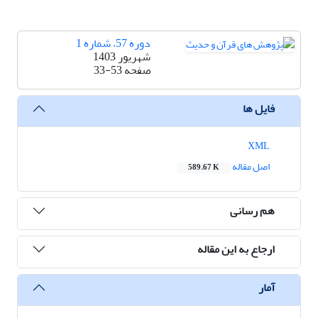
دوره 57، شماره 1
شهریور 1403
صفحه
33-53
فایل ها
XML
اصل مقاله
589.67 K
هم رسانی
ارجاع به این مقاله
آمار