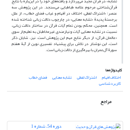
تشابه» در قرآن مجید می‌پردازد و یافته‌های خود را در این‌باره با نتایج
قرآن‌شناختی مرحوم علامه طباطبایی می‌سنجد. در این پژوهش سه
عنصر: «اشتراک لفظی، اختلاف در اَفهام و غیاب فضای خطاب»، از علل
برجستۀ پدیدۀ «تشابه معنایی» در چارچوب دلالت زبانی شناخته شده
است. همچنین‏‏، محکم ‌بودن تمام آیات قرآن در ساختار دلالت زبانی،
نسبیت در تشابه معنایی آیات و نیازمندی غیرمخاطبان به تعلیم از سوی
«عالمان قرآن»‌ از دیگر نتایج مهم این پژوهش است. نیز، شایان ذکر
است، این نوشتار در تلاش برای پیشنهاد تفسیری نوین از آیۀ هفتم
سورۀ آل‌عمران با بهره‌گیری از دلالت زبانی است.
کلیدواژه‌ها
اختلاف افهام
اشتراک لفظی
تشابه معنایی
فضای خطاب
کاربردشناسی
مراجع
دوره 54، شماره 1