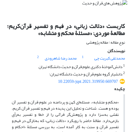
کاربست «دلالت زبانی» در فهم و تفسیر قرآن‌کریم؛
مطالعۀ موردی: «مسئلۀ محکم و متشابه»
نوع مقاله : مقاله پژوهشی
نویسندگان
2
1
محمدتقی کبریت چی
محمد رضا شاهرودی
1
دانش‌آموختۀ دکتری علوم قرآن و حدیث دانشگاه تهران
2
دانشیار گروه علوم قرآن و حدیث دانشگاه تهران؛
10.22059/jqst.2021.319950.669707
چکیده
«محکم و متشابه»، مسئله‌ای کهن و پردامنه در علوم قرآن و تفسیر آن
بوده و هست. شناخت و تحلیل این پدیده در فهم و تفسیر قرآن کریم،
نقشی به‌سزا دارد و پژوهش‌گر قرآنی را از خطا و تفسیر به‌رأی
بازمی‌دارد. مقالۀ حاضر با رویکرد «دلالت زبانی» که به‌تازگی در فهم و
تفسیر قرآن و سنت به‌ کار آمده است، به بررسی مسئلۀ «احکام و