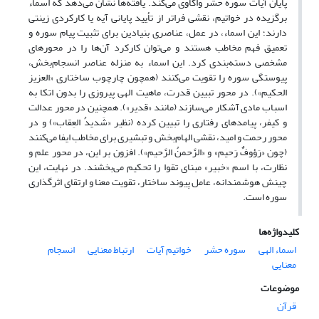
پایان آیات سوره حشر واکاوی می‌کند. یافته‌ها نشان می‌دهد که اسماء
برگزیده در خواتیم، نقشی فراتر از تأیید پایانی آیه یا کارکردی زینتی
دارند؛ این اسماء، در عمل، عناصری بنیادین برای تثبیت پیام سوره و
تعمیق فهم مخاطب هستند و می‌توان کارکرد آن‌ها را در محورهای
مشخصی دسته‌بندی کرد. این اسماء به منزله عناصر انسجام‌بخش،
پیوستگی سوره را تقویت می‌کنند (همچون چارچوب ساختاری «العزیز
الحکیم»). در محور تبیین قدرت، ماهیت الهی پیروزی را بدون اتکا به
اسباب مادی آشکار می‌سازند (مانند «قدیر»). همچنین در محور عدالت
و کیفر، پیامدهای رفتاری را تبیین کرده (نظیر «شَدیدُ العِقاب») و در
محور رحمت و امید، نقشی الهام‌بخش و تبشیری برای مخاطب ایفا می‌کنند
(چون «رَؤوفٌ رَحیم» و «الرَّحمنُ الرَّحیم»). افزون بر این، در محور علم و
نظارت، با اسم «خبیر» مبنای تقوا را تحکیم می‌بخشند. در نهایت، این
چینش هوشمندانه، عامل پیوند ساختار، تقویت معنا و ارتقای اثرگذاری
سوره‌ است.
کلیدواژه‌ها
اسماء الهی
سوره حشر
خواتیم آیات
ارتباط معنایی
انسجام
معنایی
موضوعات
قرآن