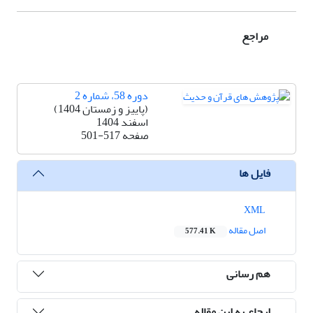
مراجع
دوره 58، شماره 2
(پاییز و زمستان 1404)
اسفند 1404
صفحه
501-517
فایل ها
XML
اصل مقاله
577.41 K
هم رسانی
ارجاع به این مقاله