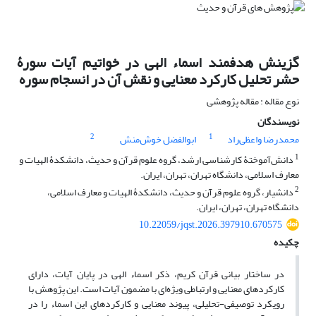
گزینش هدفمند اسماء الهی در خواتیم آیات سورۀ
حشر‏ تحلیل کارکرد معنایی و نقش آن در انسجام سوره
نوع مقاله : مقاله پژوهشی
نویسندگان
2
1
محمدرضا واعظی‌راد
ابوالفضل خوش‌منش
1
دانش‌آموختۀ کارشناسی ارشد، گروه علوم قرآن و حدیث، دانشکدۀ الهیات و
معارف اسلامی، دانشگاه تهران، تهران، ایران.
2
دانشیار، گروه علوم قرآن و حدیث، دانشکدۀ الهیات و معارف اسلامی،
دانشگاه تهران، تهران، ایران.
10.22059/jqst.2026.397910.670575
چکیده
در ساختار بیانی قرآن کریم، ذکر اسماء الهی در پایان آیات، دارای
کارکردهای معنایی و ارتباطی ویژه‌ای با مضمون آیات است. این پژوهش با
رویکرد توصیفی-تحلیلی، پیوند معنایی و کارکردهای این اسماء را در