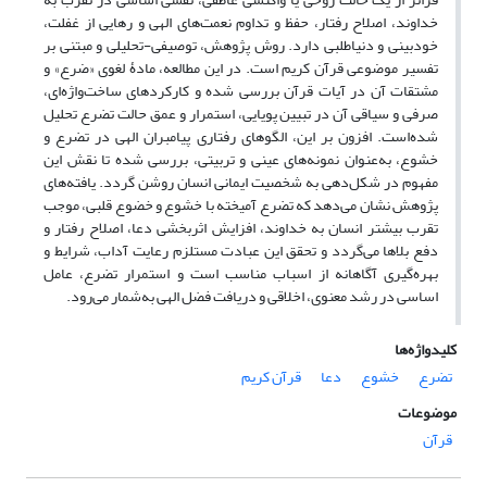
خداوند، اصلاح رفتار، حفظ و تداوم نعمت‌های الهی و رهایی از غفلت،
خودبینی و دنیاطلبی دارد. روش پژوهش، توصیفی-تحلیلی و مبتنی بر
تفسیر موضوعی قرآن کریم است. در این مطالعه، مادۀ لغوی «ضرع» و
مشتقات آن در آیات قرآن بررسی شده و کارکردهای ساخت‌واژه‌ای،
صرفی و سیاقی آن در تبیین پویایی، استمرار و عمق حالت تضرع تحلیل
شده‌است. افزون بر این، الگوهای رفتاری پیامبران الهی در تضرع و
خشوع، به‌عنوان نمونه‌های عینی و تربیتی، بررسی شده تا نقش این
مفهوم در شکل‌دهی به شخصیت ایمانی انسان روشن گردد. یافته‌های
پژوهش نشان می‌دهد که تضرع آمیخته با خشوع و خضوع قلبی، موجب
تقرب بیشتر انسان به خداوند، افزایش اثربخشی دعا، اصلاح رفتار و
دفع بلاها می‌گردد و تحقق این عبادت مستلزم رعایت آداب، شرایط و
بهره‌گیری آگاهانه از اسباب مناسب است و استمرار تضرع، عامل
اساسی در رشد معنوی، اخلاقی و دریافت فضل الهی به‌شمار می‌رود.
کلیدواژه‌ها
تضرع
خشوع
دعا
قرآن کریم
موضوعات
قرآن