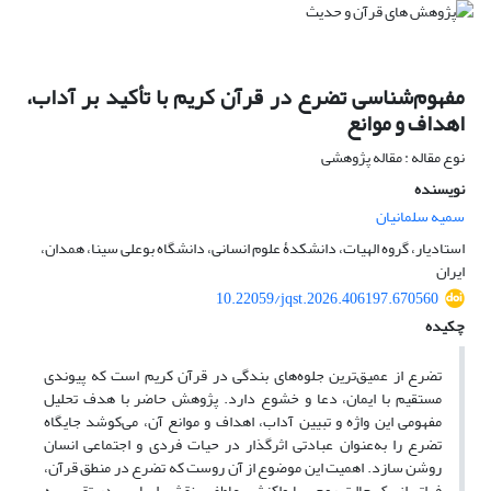
مفهوم‌شناسی تضرع در قرآن کریم با تأکید بر آداب،
اهداف و موانع‏
نوع مقاله : مقاله پژوهشی
نویسنده
سمیه سلمانیان
استادیار، گروه الهیات، دانشکدۀ علوم انسانی، دانشگاه بوعلی سینا، همدان،
ایران
10.22059/jqst.2026.406197.670560
چکیده
تضرع از عمیق‌ترین جلوه‌های بندگی در قرآن کریم است که پیوندی
مستقیم با ایمان، دعا و خشوع دارد. پژوهش حاضر با هدف تحلیل
مفهومی این واژه و تبیین آداب، اهداف و موانع آن، می‌کوشد جایگاه
تضرع را به‌عنوان عبادتی اثرگذار در حیات فردی و اجتماعی انسان
روشن سازد. اهمیت این موضوع از آن روست که تضرع در منطق قرآن،
فراتر از یک حالت روحی یا واکنشی عاطفی، نقشی اساسی در تقرب به