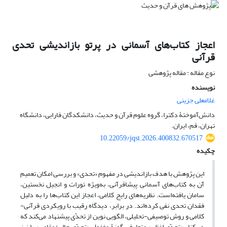
اعجاز کتاب‌های آسمانی در پرتو بازاندیشی تحدی
قرآنی‏
نوع مقاله : مقاله پژوهشی
نویسنده
غلامعلی جزینی
دانش‌آموختۀ دکترا، گروه علوم قرآن و حدیث، دانشکدگان فارابی، دانشگاه
تهران، قم، ایران.
10.22059/jqst.2026.400832.670517
چکیده
این پژوهش با هدف بازاندیشی در مفهوم «تحدی» و بررسی امکان تعمیم
آن به کتاب‌های آسمانی پیشاقرآنی، به‌ویژه تورات و انجیل نخستین،
سامان یافته‌است. نظریه‌های رایج کلامی، اعجاز این کتاب‌ها را به دلیل
فقدان تحدی نفی کرده‌اند. در برابر، دیدگاه رقیب با رویکردی قرآنی-
کلامی و روش توصیفی-تحلیلی، الگویی نوین از تحدّی پیشنهاد می‌کند که
در کنار «تحدّی لفظی» متعارف، گونۀ مغفول «تحدّی حالی/مقامی» را نیز