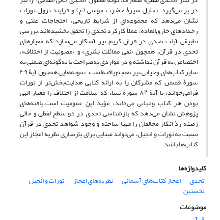
در بر می‌گیرد. تحلیل سیرۀ حضرت موسی (ع) و فرایند نزول تورات
نشان می‌دهد که مجموعه‌ای از شرایط تاریخی، احتجاجات علنی و
رخدادهای خارق‌العاده، عملاً کارکرد تحدی را تحقق بخشیده‌اند.بررسی
تطبیقی آیات تحدی در قرآن کریم نیز آشکار می‌سازد که معیارهای
تحدی در قرآن، همچون «نفی مماثلت بشری» و «مصونیت از اختلاف»،
اختصاص به قرآن نداشته و در مواردی به‌صراحت یا به‌گونه‌ای ضمنی به
سایر کتاب‌های وحیانی نیز تعمیم یافته‌است. نمونه‌هایی همچون آیۀ ۴۹
سورۀ قصص که مشرکان را به ارائه کتابی هدایت‌بخش‌تر از تورات
فرامی‌خواند، یا آیۀ ۸۲ سورۀ نساء که سلامت از اختلاف را معیار الهی
بودن هر کتاب وحیانی می‌داند، مؤید این عمومیت است.یافته‌های
پژوهش نشان می‌دهد که بازشناسی تحدی در دو سطح لفظی و حالی
زمینه ردّ انکار مخالفان را مهیا ساخته و وجود شواهد تحدی در قرآن
نسبت به تورات و انجیل، می‌تواند مبنایی برای بازسازی نظریه اعجاز این
کتاب‌ها باشد.
کلیدواژه‌ها
تحدی
اعجاز کتاب‌های آسمانی
نظریه‌های اعجاز
تورات و انجیل
نخستین
موضوعات
قرآن