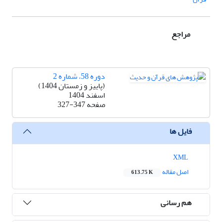
مراجع
دوره 58، شماره 2
(پاییز و زمستان 1404)
اسفند 1404
صفحه
327-347
فایل ها
XML
اصل مقاله
613.75 K
هم رسانی