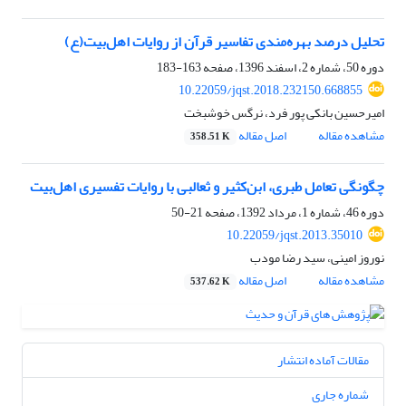
تحلیل درصد بهره‌مندی تفاسیر قرآن از روایات اهل‌بیت(ع)
دوره 50، شماره 2، اسفند 1396، صفحه
163-183
10.22059/jqst.2018.232150.668855
امیرحسین بانکی پور فرد، نرگس خوشبخت
مشاهده مقاله
اصل مقاله
358.51 K
چگونگی تعامل طبری، ابن‌کثیر و ثعالبی با روایات تفسیری اهل‌بیت
دوره 46، شماره 1، مرداد 1392، صفحه
21-50
10.22059/jqst.2013.35010
نوروز امینی، سید رضا مودب
مشاهده مقاله
اصل مقاله
537.62 K
مقالات آماده انتشار
شماره جاری