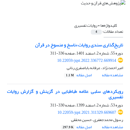
کلیدواژه‌ها =
روایات تفسیری
تعداد مقالات:
4
تاریخ‌گذاری سندی روایات «ناسخ و منسوخ در قرآن
دوره 55، شماره 2، اسفند 1401، صفحه
336-311
10.22059/jqst.2022.336772.669914
امیر احمدنژاد، عرفانه باباصفری رنانی
مشاهده مقاله
اصل مقاله
1.1 M
رویکردهای سلبی علامه طباطبایی در گزینش و گزارش روایات
تفسیری
دوره 53، شماره 2، اسفند 1399، صفحه
330-311
10.22059/jqst.2021.311329.669607
رسول محمدجعفری، حسین محققی
مشاهده مقاله
اصل مقاله
297.9 K