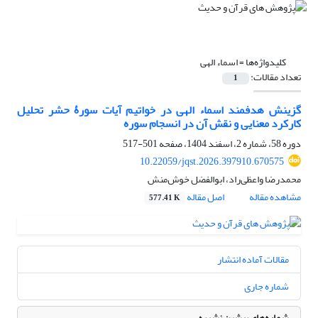
کلیدواژه‌ها =
اسماء الهی
تعداد مقالات:
1
گزینش هدفمند اسماء الهی در خواتیم آیات سورۀ حشر‏ تحلیل
کارکرد معنایی و نقش آن در انسجام سوره
دوره 58، شماره 2، اسفند 1404، صفحه
501-517
10.22059/jqst.2026.397910.670575
محمدرضا واعظی‌راد، ابوالفضل خوش‌منش
مشاهده مقاله
اصل مقاله
577.41 K
مقالات آماده انتشار
شماره جاری
شماره‌های پیشین نشریه