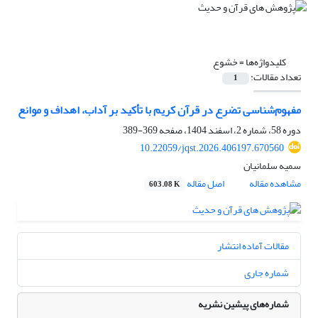
کلیدواژه‌ها =
خشوع
تعداد مقالات:
1
مفهوم‌شناسی تضرع در قرآن کریم با تأکید بر آداب، اهداف و موانع‏
دوره 58، شماره 2، اسفند 1404، صفحه
369-389
10.22059/jqst.2026.406197.670560
سمیه سلمانیان
مشاهده مقاله
اصل مقاله
603.08 K
مقالات آماده انتشار
شماره جاری
شماره‌های پیشین نشریه