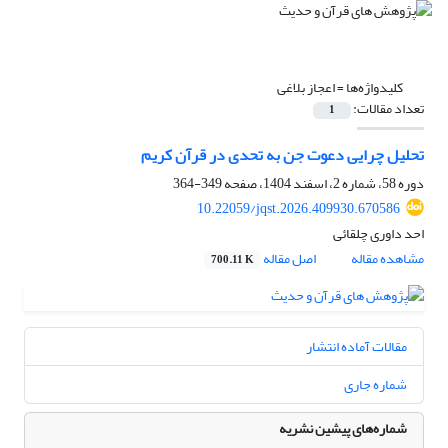
کلیدواژه‌ها =
اعجاز بلاغی
تعداد مقالات:
1
تحلیل چرایی دعوت جن به تحدی در قرآن کریم‏
دوره 58، شماره 2، اسفند 1404، صفحه
349-364
10.22059/jqst.2026.409930.670586
احد داوری چلقائی
مشاهده مقاله
اصل مقاله
700.11 K
مقالات آماده انتشار
شماره جاری
شماره‌های پیشین نشریه