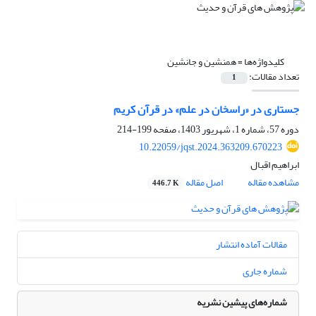
کلیدواژه‌ها =
همنشین و جانشین
تعداد مقالات:
1
جستاری در «راسخان در علم» در قرآن کریم
دوره 57، شماره 1، شهریور 1403، صفحه
199-214
10.22059/jqst.2024.363209.670223
ابراهیم اقبال
مشاهده مقاله
اصل مقاله
446.7 K
مقالات آماده انتشار
شماره جاری
شماره‌های پیشین نشریه