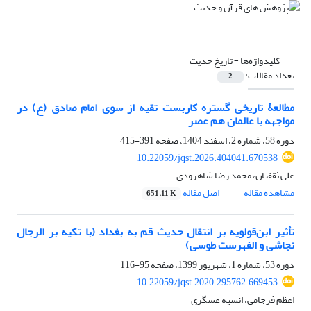
کلیدواژه‌ها =
تاریخ حدیث
تعداد مقالات:
2
مطالعۀ تاریخی گستره کاربست تقیه از سوی امام صادق (ع) در
مواجهه با عالمان هم عصر‏
دوره 58، شماره 2، اسفند 1404، صفحه
391-415
10.22059/jqst.2026.404041.670538
علی ثقفیان، محمد رضا شاهرودی
مشاهده مقاله
اصل مقاله
651.11 K
تأثیر ابن‌قولویه بر انتقال حدیث قم به بغداد (با تکیه بر الرجال
نجاشی و الفهرست طوسی)
دوره 53، شماره 1، شهریور 1399، صفحه
95-116
10.22059/jqst.2020.295762.669453
اعظم فرجامی، انسیه عسگری