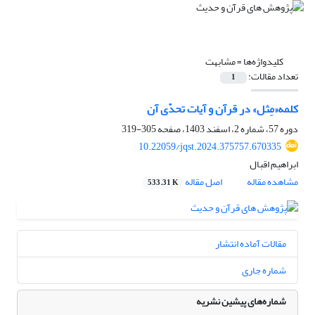
کلیدواژه‌ها =
مشابهت
تعداد مقالات:
1
کلمه«مِثل» در قرآن و آیات تحدّی آن‏
دوره 57، شماره 2، اسفند 1403، صفحه
305-319
10.22059/jqst.2024.375757.670335
ابراهیم اقبال
مشاهده مقاله
اصل مقاله
533.31 K
مقالات آماده انتشار
شماره جاری
شماره‌های پیشین نشریه