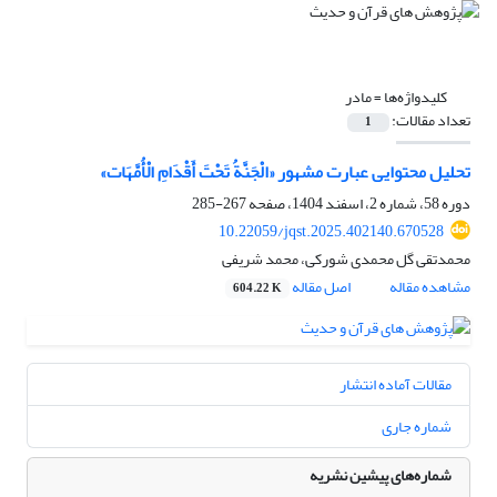
کلیدواژه‌ها =
مادر
تعداد مقالات:
1
تحلیل محتوایی عبارت مشهور «الْجَنَّةُ تَحْتَ أَقْدَامِ الْأُمَّهَات»
دوره 58، شماره 2، اسفند 1404، صفحه
267-285
10.22059/jqst.2025.402140.670528
محمدتقی گل محمدی شورکی، محمد شریفی
مشاهده مقاله
اصل مقاله
604.22 K
مقالات آماده انتشار
شماره جاری
شماره‌های پیشین نشریه