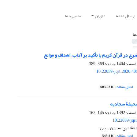
ارسال مقاله
داوران
تماس با ما
عا
ع در قرآن کریم با تأکید بر آداب، اهداف و موانع‏
369-389
10.22059/jqst.2026.4
اصل مقاله
603.08 K
صحیفۀ سجادیه
145-162
10.22059/jqs
ده قادری، محسن سیفی
اصل مقاله
545.4 K