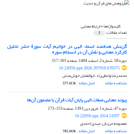
کلیدواژه‌ها =
ارتباط معنایی
تعداد مقالات:
2
گزینش هدفمند اسماء الهی در خواتیم آیات سورۀ حشر‏ تحلیل
کارکرد معنایی و نقش آن در انسجام سوره
دوره 58، شماره 2، اسفند 1404، صفحه
501-517
10.22059/jqst.2026.397910.670575
محمدرضا واعظی‌راد، ابوالفضل خوش‌منش
مشاهده مقاله
اصل مقاله
577.41 K
پیوند معنایی صفات الهی پایان آیات قرآن با مضمون آن‌ها
دوره 47، شماره 1، فروردین 1393، صفحه
153-173
10.22059/jqst.2014.51937
معصومه مرزبان، مهدی احمدی
مشاهده مقاله
اصل مقاله
702.44 K