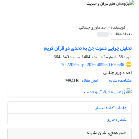
نویسنده =
احد داوری چلقائی
تعداد مقالات:
1
تحلیل چرایی دعوت جن به تحدی در قرآن کریم‏
دوره 58، شماره 2، اسفند 1404، صفحه
349-364
10.22059/jqst.2026.409930.670586
احد داوری چلقائی
مشاهده مقاله
اصل مقاله
700.11 K
مقالات آماده انتشار
شماره جاری
شماره‌های پیشین نشریه